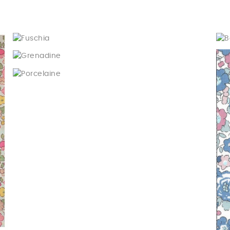
Fuschia
Grenadine
Porcelaine