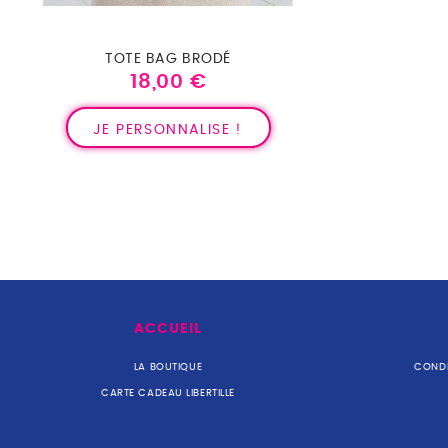
TOTE BAG BRODÉ
18,00 €
Prix
JE PERSONNALISE !
ACCUEIL
LA BOUTIQUE
CONDI
CARTE CADEAU LIBERTILLE