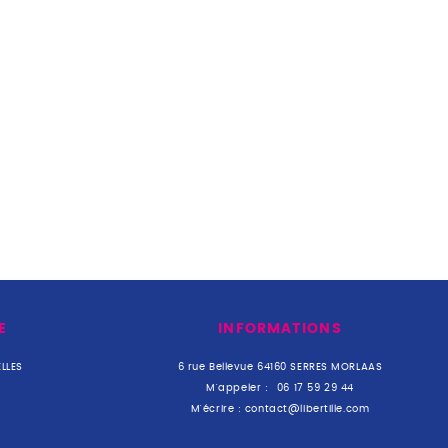
E
INFORMATIONS
LLES
6 rue Bellevue 64160 SERRES MORLAAS
M'appeler :
06 17 59 29 44
M'écrire :
contact@libertille.com