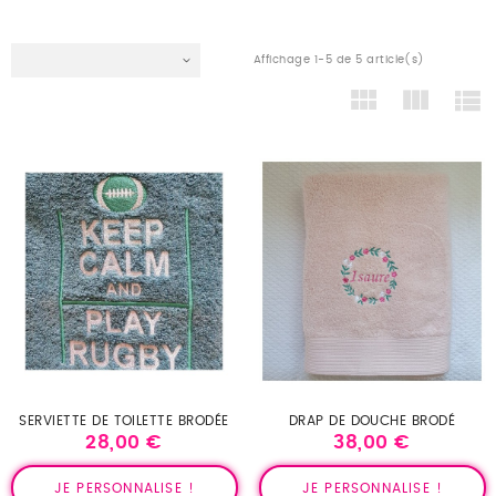
Affichage 1-5 de 5 article(s)
SERVIETTE DE TOILETTE BRODÉE
DRAP DE DOUCHE BRODÉ
28,00 €
38,00 €
Prix
Prix
JE PERSONNALISE !
JE PERSONNALISE !