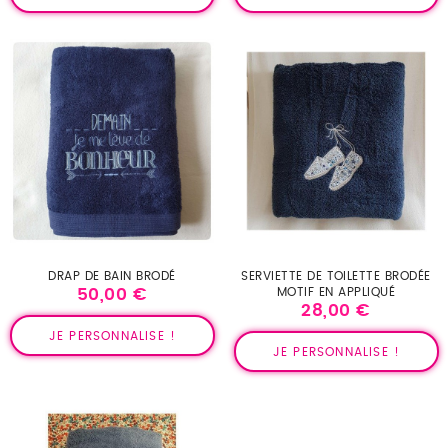
DRAP DE BAIN BRODÉ
SERVIETTE DE TOILETTE BRODÉE
MOTIF EN APPLIQUÉ
50,00 €
Prix
28,00 €
Prix
JE PERSONNALISE !
JE PERSONNALISE !