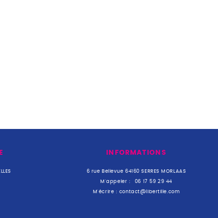
E
INFORMATIONS
LLES
6 rue Bellevue 64160 SERRES MORLAAS
M'appeler :
06 17 59 29 44
M'écrire :
contact@libertille.com