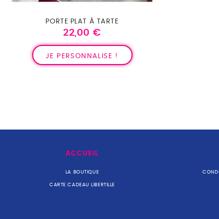
PORTE PLAT À TARTE
22,00 €
Prix
JE PERSONNALISE !
ACCUEIL
LA BOUTIQUE
CONDI
CARTE CADEAU LIBERTILLE