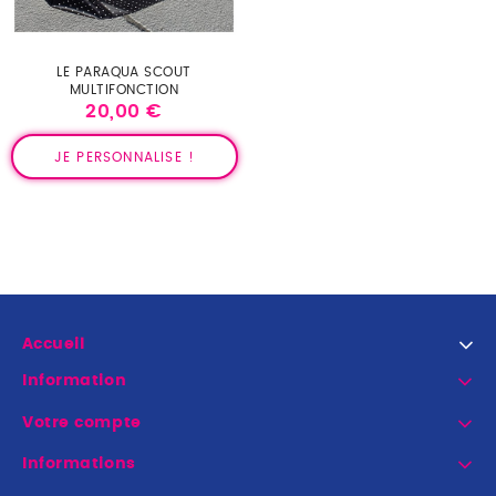
LE PARAQUA SCOUT
MULTIFONCTION
20,00 €
Prix
JE PERSONNALISE !
Accueil
Information
Votre compte
Informations